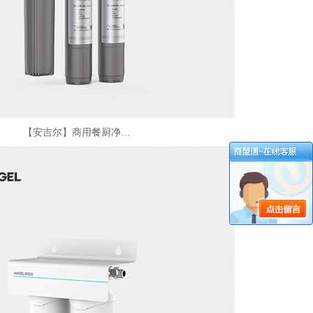
【安吉尔】商用餐厨净…