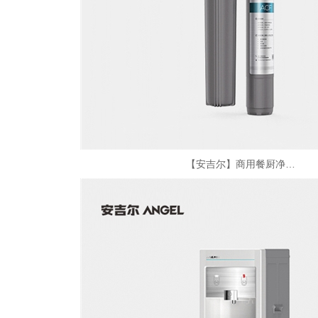
【安吉尔】商用餐厨净…