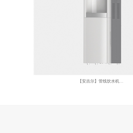
【安吉尔】管线饮水机…