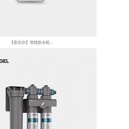
【安吉尔】管线饮水机…