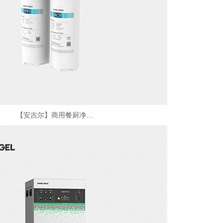
【安吉尔】商用餐厨净…